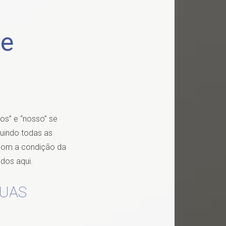
de
os” e “nosso” se
luindo todas as
, com a condição da
dos aqui.
SUAS