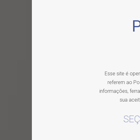
P
Esse site é ope
referem ao Por
informações, ferra
sua acei
SEÇ