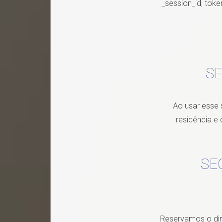
_session_id, tok
SE
Ao usar esse 
residência e
SE
Reservamos o dire