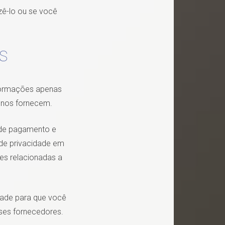
zê-lo ou se você
S
informações apenas
s nos fornecem.
s de pagamento e
 de privacidade em
es relacionadas a
dade para que você
ses fornecedores.